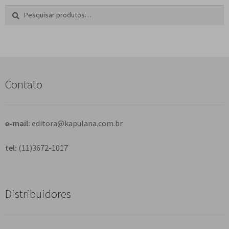
Pesquisar
P
por:
e
s
q
u
i
s
Contato
a
r
e-mail:
editora@kapulana.com.br
tel:
(11)3672-1017
Distribuidores