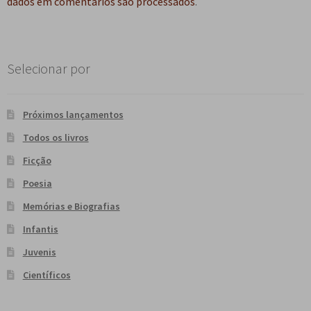
dados em comentários são processados
.
e
n
t
e
Selecionar por
Próximos lançamentos
Todos os livros
Ficção
Poesia
Memórias e Biografias
Infantis
Juvenis
Científicos