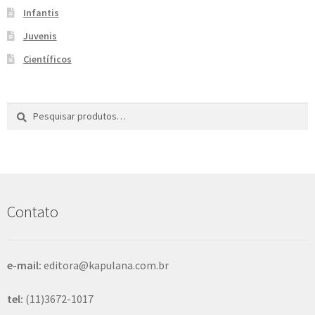
Infantis
Juvenis
Científicos
Pesquisar
P
por:
e
s
q
u
i
s
Contato
a
r
e-mail:
editora@kapulana.com.br
tel:
(11)3672-1017