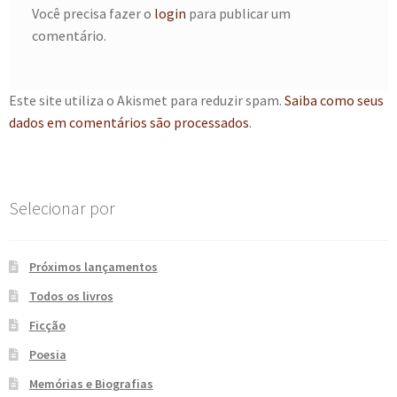
Você precisa fazer o
login
para publicar um
e
n
comentário.
t
e
Este site utiliza o Akismet para reduzir spam.
Saiba como seus
dados em comentários são processados
.
Selecionar por
Próximos lançamentos
Todos os livros
Ficção
Poesia
Memórias e Biografias