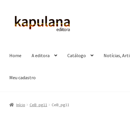
Pular
Pular
para
para
navegação
o
conteúdo
Home
A editora
Catálogo
Notícias, Art
Meu cadastro
Início
CeB_pg11
CeB_pg11