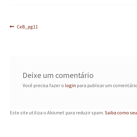
Navegação
Post
CeB_pg11
anterior:
de
Post
Deixe um comentário
Você precisa fazer o
login
para publicar um comentário
Este site utiliza o Akismet para reduzir spam.
Saiba como seu