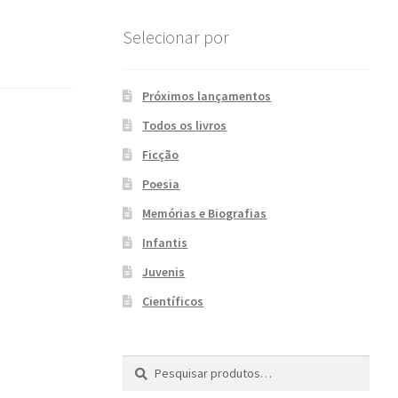
Selecionar por
Próximos lançamentos
Todos os livros
Ficção
Poesia
Memórias e Biografias
Infantis
Juvenis
Científicos
Pesquisar
P
por:
e