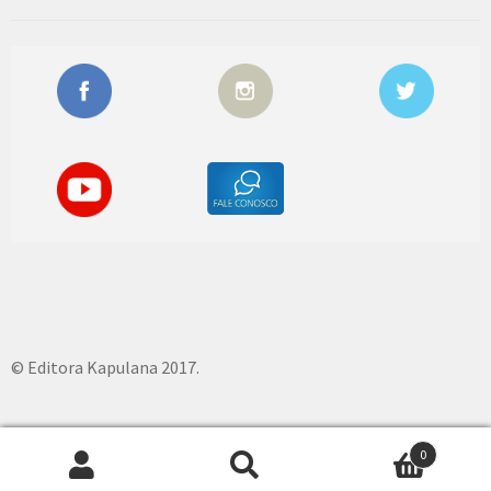
© Editora Kapulana 2017.
0
Pesquisar
P