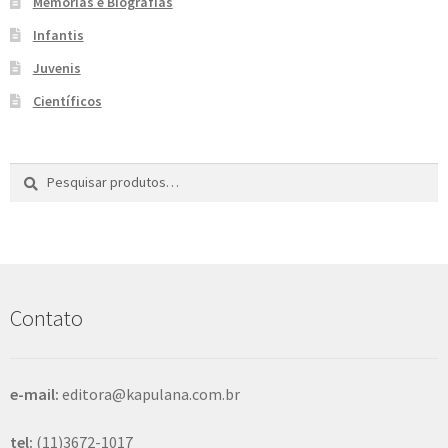
Memórias e Biografias
Infantis
Juvenis
Científicos
Pesquisar
P
por:
e
s
q
u
i
s
Contato
a
r
e-mail:
editora@kapulana.com.br
tel:
(11)3672-1017