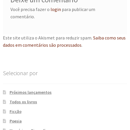
e
n
Você precisa fazer o
login
para publicar um
t
comentário.
e
Este site utiliza o Akismet para reduzir spam.
Saiba como seus
dados em comentários são processados
.
Selecionar por
Próximos lançamentos
Todos os livros
Ficção
Poesia