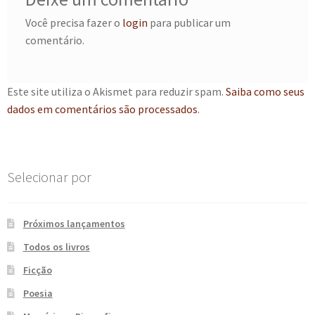
e
n
Você precisa fazer o
login
para publicar um
t
comentário.
e
Este site utiliza o Akismet para reduzir spam.
Saiba como seus
dados em comentários são processados
.
Selecionar por
Próximos lançamentos
Todos os livros
Ficção
Poesia