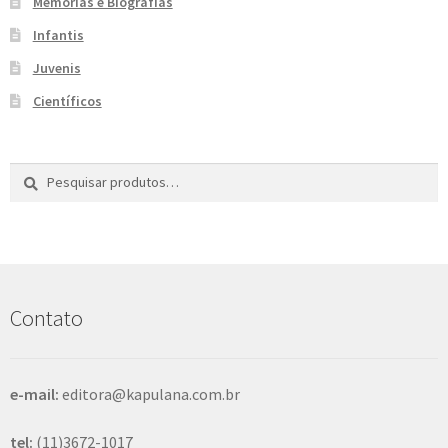
Memórias e Biografias
Infantis
Juvenis
Científicos
Pesquisar
P
por:
e
s
q
u
i
s
Contato
a
r
e-mail:
editora@kapulana.com.br
tel:
(11)3672-1017