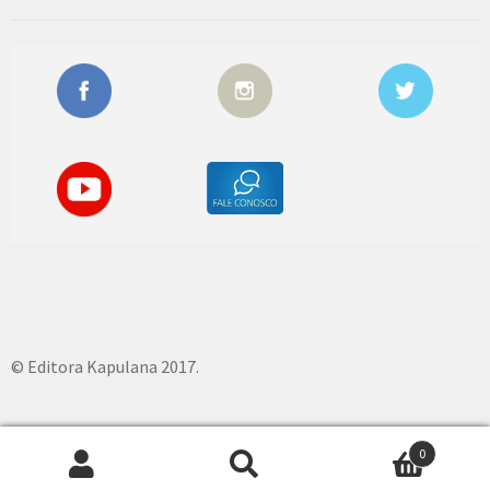
© Editora Kapulana 2017.
0
Pesquisar
P