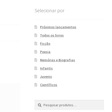
Selecionar por
Próximos lançamentos
Todos os livros
Ficção
Poesia
Memórias e Biografias
Infantis
Juvenis
Científicos
Pesquisar
P
por:
e