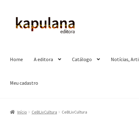
Pular
Pular
para
para
navegação
o
conteúdo
Home
A editora
Catálogo
Notícias, Art
Meu cadastro
Início
CeBLivCultura
CeBLivCultura