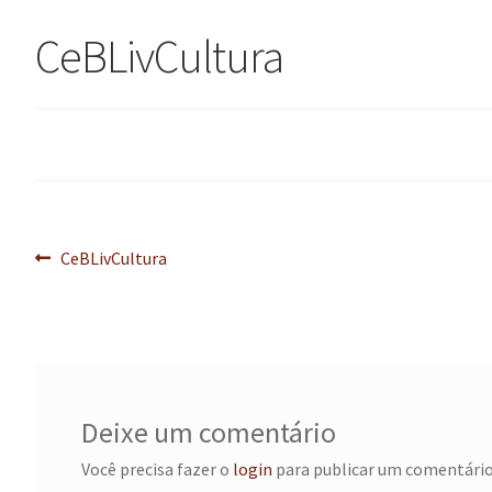
CeBLivCultura
Navegação
Post
CeBLivCultura
anterior:
de
Post
Deixe um comentário
Você precisa fazer o
login
para publicar um comentário