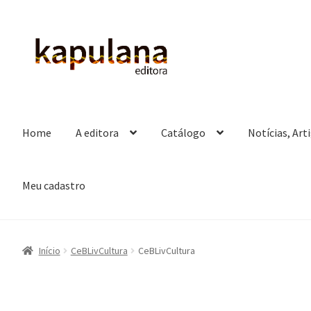
Pular
Pular
para
para
navegação
o
conteúdo
Home
A editora
Catálogo
Notícias, Art
Meu cadastro
Início
CeBLivCultura
CeBLivCultura