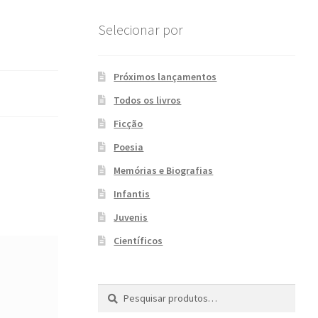
Selecionar por
Próximos lançamentos
Todos os livros
Ficção
Poesia
Memórias e Biografias
Infantis
Juvenis
Científicos
Pesquisar
P
por:
e