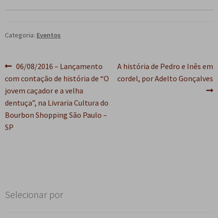
e
n
t
e
Categoria:
Eventos
Navegação
Post
Próximo
06/08/2016 – Lançamento
A história de Pedro e Inês em
anterior:
post:
com contação de história de “O
cordel, por Adelto Gonçalves
de
jovem caçador e a velha
Post
dentuça”, na Livraria Cultura do
Bourbon Shopping São Paulo –
SP
Selecionar por