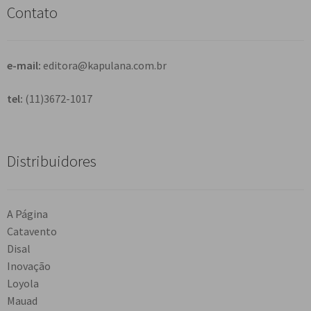
s
Contato
a
r
e-mail:
editora@kapulana.com.br
tel:
(11)3672-1017
Distribuidores
A Página
Catavento
Disal
Inovação
Loyola
Mauad