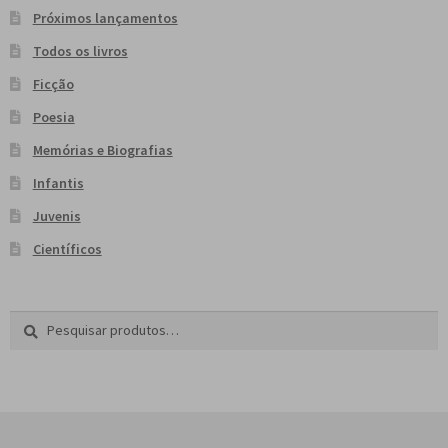
Próximos lançamentos
Todos os livros
Ficção
Poesia
Memórias e Biografias
Infantis
Juvenis
Científicos
Pesquisar
P
por:
e
s
q
u
i