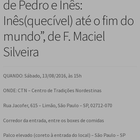
de Pedro e Inês:
n
m
i
n
p
Meu cadastro
u
e
r
d
a
Inês(quecível) até o fim do
d
n
m
i
n
e
u
e
r
d
mundo”, de F. Maciel
s
d
n
m
i
c
e
u
e
r
Silveira
e
s
d
n
m
n
c
e
u
e
d
e
s
d
n
e
n
c
QUANDO: Sábado, 13/08/2016, às 15h
e
u
n
d
e
s
d
t
e
n
ONDE: CTN – Centro de Tradições Nordestinas
c
e
e
n
d
e
s
t
Rua Jacofer, 615 – Limão, São Paulo – SP, 02712-070
e
n
c
e
n
d
e
Corredor da entrada, entre os boxes de comidas
t
e
n
e
n
d
Palco elevado (coreto à entrada do local) – São Paulo – SP
t
e