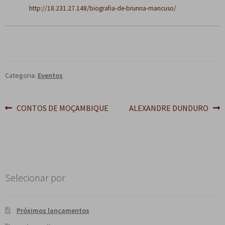
http://18.231.27.148/biografia-de-brunna-mancuso/
e
n
t
e
Categoria:
Eventos
Navegação
Post
Próximo
CONTOS DE MOÇAMBIQUE
ALEXANDRE DUNDURO
anterior:
post:
de
Post
Selecionar por
Próximos lançamentos