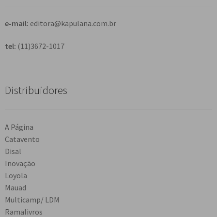
r
e-mail:
editora@kapulana.com.br
tel:
(11)3672-1017
Distribuidores
A Página
Catavento
Disal
Inovação
Loyola
Mauad
Multicamp/ LDM
Ramalivros