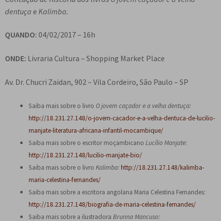
n
m
i
n
p
dentuça
e
Kalimba
.
Meu cadastro
u
e
r
d
a
d
n
m
i
n
QUANDO:
04/02/2017 – 16h
e
u
e
r
d
s
d
n
m
ONDE:
Livraria Cultura
–
Shopping Market Place
i
c
e
u
e
r
e
s
d
Av. Dr. Chucri Zaidan, 902 – Vila Cordeiro, São Paulo – SP
n
m
n
c
e
u
e
d
e
s
Saiba mais sobre o livro
O jovem caçador e a velha dentuça
:
d
n
e
n
c
http://18.231.27.148/o-jovem-cacador-e-a-velha-dentuca-de-lucilio-
e
u
n
d
e
manjate-literatura-africana-infantil-mocambique/
s
d
t
e
n
Saiba mais sobre o escritor moçambicano
Lucílio Manjate
:
c
e
e
n
d
http://18.231.27.148/lucilio-manjate-bio/
e
s
t
e
Saiba mais sobre o livro
Kalimba
:
http://18.231.27.148/kalimba-
n
c
e
n
maria-celestina-fernandes/
d
e
t
Saiba mais sobre a escritora angolana Maria Celestina Fernandes
:
e
n
e
http://18.231.27.148/biografia-de-maria-celestina-fernandes/
n
d
Saiba mais sobre a ilustradora
Brunna Mancuso:
t
e