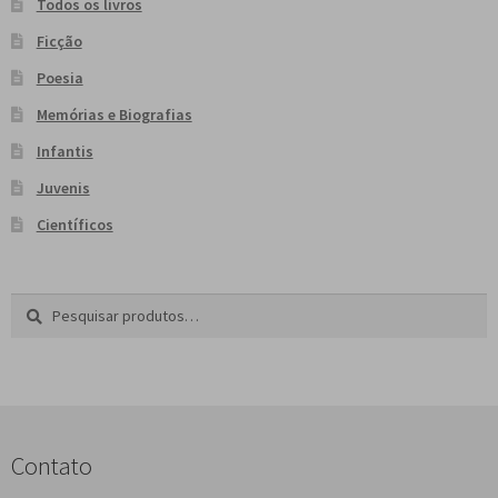
Todos os livros
Ficção
Poesia
Memórias e Biografias
Infantis
Juvenis
Científicos
Pesquisar
P
por:
e
s
q
u
i
s
Contato
a