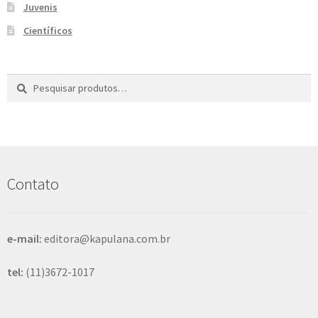
Juvenis
e
n
Científicos
t
e
Pesquisar
P
por:
e
s
q
u
i
s
Contato
a
r
e-mail:
editora@kapulana.com.br
tel:
(11)3672-1017