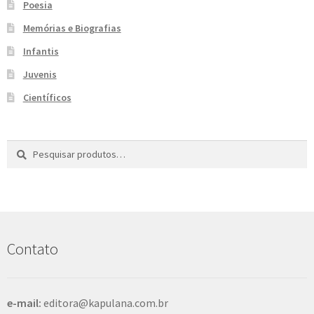
Poesia
e
n
Memórias e Biografias
t
e
Infantis
Juvenis
Científicos
Pesquisar
P
por:
e
s
q
u
i
s
Contato
a
r
e-mail:
editora@kapulana.com.br