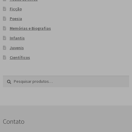
Ficção
Poesia
Memórias e Biografias
Infantis
Juvenis
Científicos
Pesquisar
P
por:
e
s
q
u
i
s
Contato
a
r