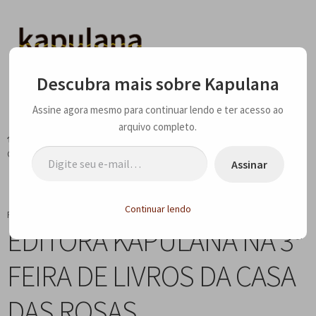
Pular
Pular
para
para
navegação
o
Menu
Descubra mais sobre Kapulana
conteúdo
Assine agora mesmo para continuar lendo e ter acesso ao
Home
arquivo completo.
Início
Eventos
EDITORA KAPULANA NA 3ª FEIRA DE LIVROS DA
Digite seu e-mail…
E
A editora
CASA DAS ROSAS
x
Assinar
p
E
Catálogo
a
x
Continuar lendo
Publicado em
13 de junho de 2017
n
p
E
Notícias, Artigos e Eventos
EDITORA KAPULANA NA 3ª
d
a
x
i
n
p
E
Sala dos Professores
FEIRA DE LIVROS DA CASA
r
d
a
x
m
i
n
p
E
Fale conosco
DAS ROSAS
e
r
d
a
x