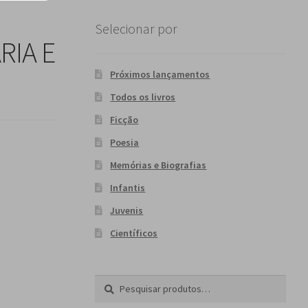
Selecionar por
RIA E
Próximos lançamentos
Todos os livros
Ficção
Poesia
Memórias e Biografias
Infantis
Juvenis
Científicos
Pesquisar
P
por:
e