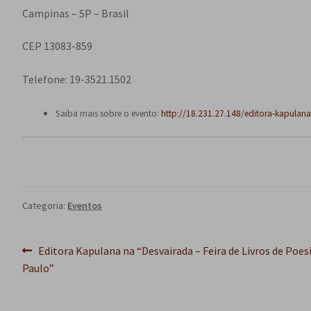
Campinas – SP – Brasil
CEP 13083-859
Telefone: 19-3521.1502
Saiba mais sobre o evento:
http://18.231.27.148/editora-kapulana-p
Categoria:
Eventos
Navegação
Post
Editora Kapulana na “Desvairada – Feira de Livros de Poes
anterior:
Paulo”
de
Post