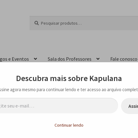
Pesquisar
P
por:
e
s
q
u
i
igos e Eventos
Sala dos Professores
Fale conosco
s
a
r
Descubra mais sobre Kapulana
ssine agora mesmo para continuar lendo e ter acesso ao arquivo complet
…
Assi
ITERÁRIA E ESTUDOS AFRICANOS
Continuar lendo