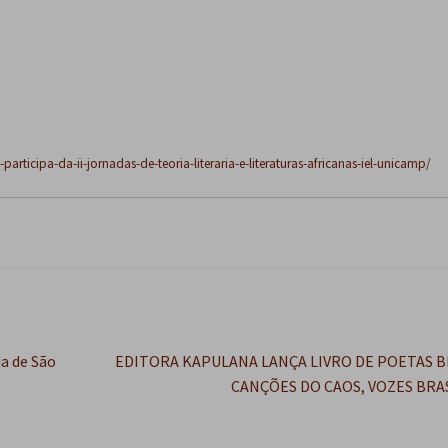
articipa-da-ii-jornadas-de-teoria-literaria-e-literaturas-africanas-iel-unicamp/
Próximo
ia de São
EDITORA KAPULANA LANÇA LIVRO DE POETAS B
post:
CANÇÕES DO CAOS, VOZES BRA