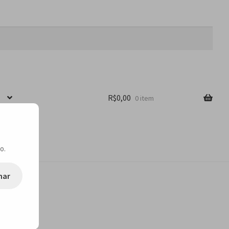
R$
0,00
0 item
o.
nar