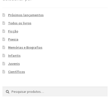
e
n
t
Próximos lançamentos
e
Todos os livros
Ficção
Poesia
Memórias e Biografias
Infantis
Juvenis
Científicos
Pesquisar
P
por:
e
s
q