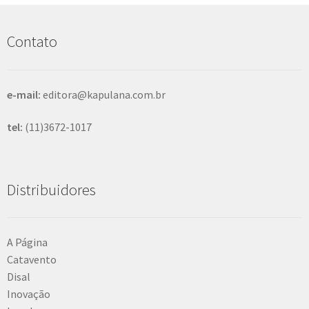
u
i
s
Contato
a
r
e-mail:
editora@kapulana.com.br
tel:
(11)3672-1017
Distribuidores
A Página
Catavento
Disal
Inovação