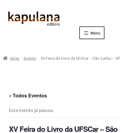
Pular
Pular
para
para
navegação
o
Menu
conteúdo
Home
Início
Evento
XV Feira do Livro da UFSCar – São Carlos – SP
E
A editora
x
p
E
Catálogo
a
x
n
p
E
Notícias, Artigos e Eventos
« Todos Eventos
d
a
x
i
n
p
E
Sala dos Professores
Este evento já passou.
r
d
a
x
m
i
n
p
E
Fale conosco
XV Feira do Livro da UFSCar – São
e
r
d
a
x