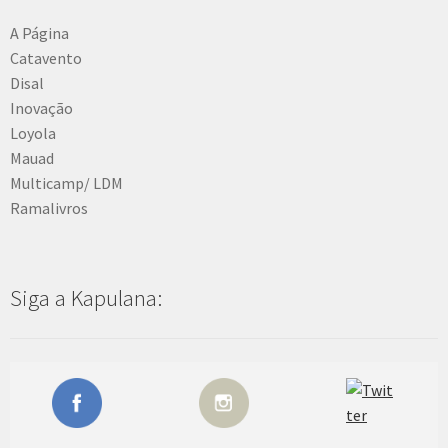
a
i
A Página
Catavento
s
Disal
Inovação
d
Loyola
e
Mauad
Multicamp/ LDM
E
Ramalivros
v
e
Siga a Kapulana:
n
t
o
s