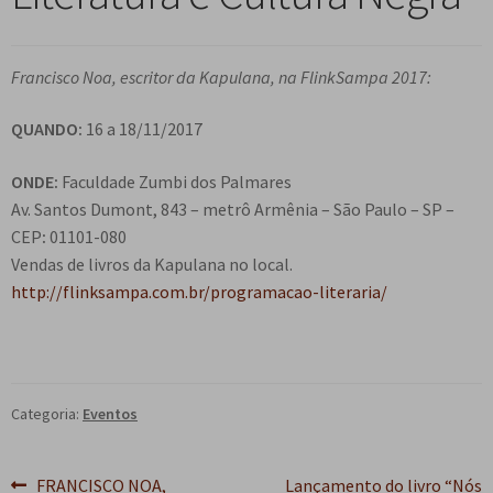
n
m
i
n
p
Meu cadastro
u
e
r
d
a
d
n
m
i
Francisco Noa, escritor da Kapulana, na FlinkSampa 2017:
n
e
u
e
r
d
s
d
n
m
QUANDO:
16 a 18/11/2017
i
c
e
u
e
r
e
s
d
ONDE:
Faculdade Zumbi dos Palmares
n
m
n
c
e
Av. Santos Dumont, 843 – metrô Armênia – São Paulo – SP –
u
e
d
e
s
CEP
:
01101-080
d
n
e
n
c
Vendas de livros da Kapulana no local.
e
u
n
d
e
http://flinksampa.com.br/programacao-literaria/
s
d
t
e
n
c
e
e
n
d
e
s
t
e
n
c
e
n
d
e
Categoria:
Eventos
t
e
n
e
n
d
Navegação
Post
Próximo
FRANCISCO NOA,
Lançamento do livro “Nós
t
e