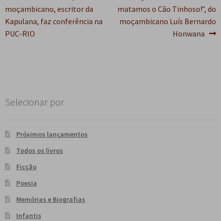
anterior:
post:
moçambicano, escritor da
matamos o Cão Tinhoso!”, do
e
n
de
Kapulana, faz conferência na
moçambicano Luís Bernardo
t
Post
PUC-RIO
Honwana
e
Selecionar por
Próximos lançamentos
Todos os livros
Ficção
Poesia
Memórias e Biografias
Infantis