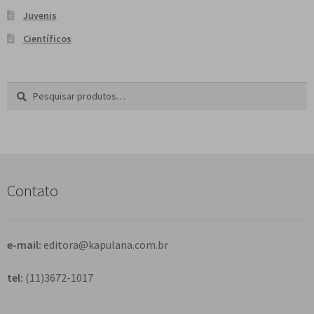
Juvenis
Científicos
Pesquisar
P
por:
e
s
q
u
i
s
Contato
a
r
e-mail:
editora@kapulana.com.br
tel:
(11)3672-1017