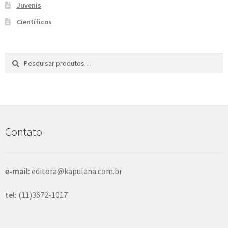
Juvenis
e
n
Científicos
t
e
Pesquisar
P
por:
e
s
q
u
i
s
Contato
a
r
e-mail:
editora@kapulana.com.br
tel:
(11)3672-1017