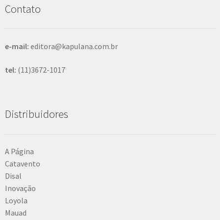
s
Contato
a
r
e-mail:
editora@kapulana.com.br
tel:
(11)3672-1017
Distribuidores
A Página
Catavento
Disal
Inovação
Loyola
Mauad