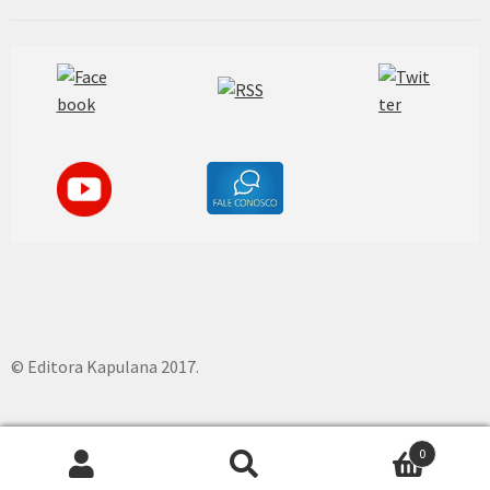
© Editora Kapulana 2017.
0
Pesquisar
P