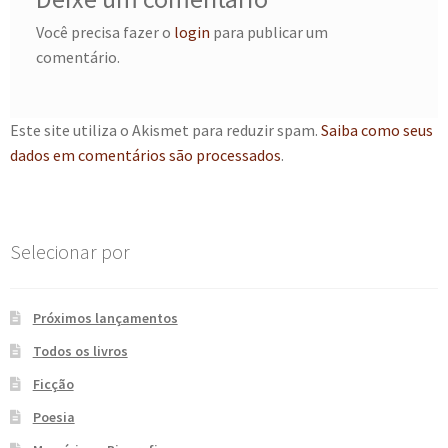
e
n
Você precisa fazer o
login
para publicar um
t
comentário.
e
Este site utiliza o Akismet para reduzir spam.
Saiba como seus
dados em comentários são processados
.
Selecionar por
Próximos lançamentos
Todos os livros
Ficção
Poesia