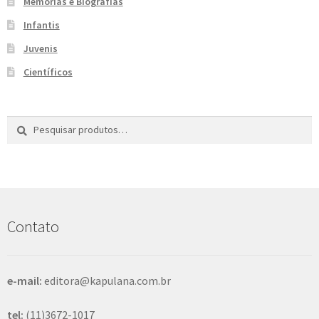
Memórias e Biografias
Infantis
Juvenis
Científicos
Pesquisar
P
por:
e
s
q
u
i
s
Contato
a
r
e-mail:
editora@kapulana.com.br
tel:
(11)3672-1017