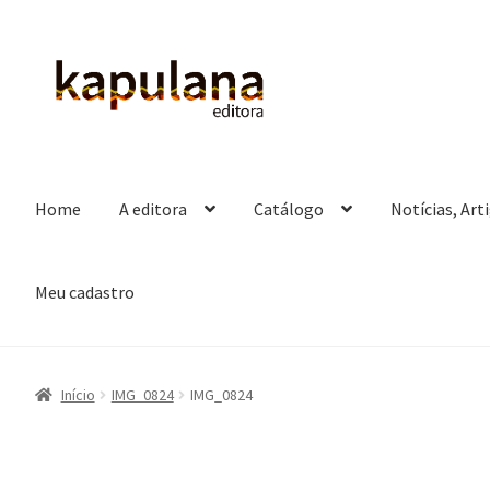
Pular
Pular
para
para
navegação
o
conteúdo
Home
A editora
Catálogo
Notícias, Art
Meu cadastro
Início
IMG_0824
IMG_0824