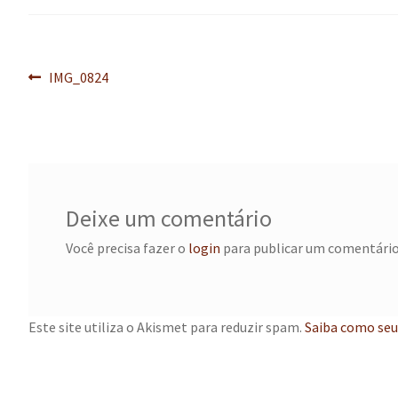
Navegação
Post
IMG_0824
anterior:
de
Post
Deixe um comentário
Você precisa fazer o
login
para publicar um comentário
Este site utiliza o Akismet para reduzir spam.
Saiba como seu