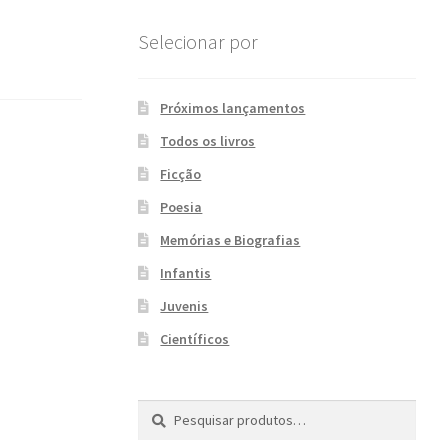
Selecionar por
Próximos lançamentos
Todos os livros
Ficção
Poesia
Memórias e Biografias
Infantis
Juvenis
Científicos
Pesquisar
P
por:
e