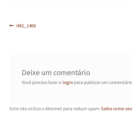
Navegação
Post
IMG_1406
anterior:
de
Post
Deixe um comentário
Você precisa fazer o
login
para publicar um comentário
Este site utiliza o Akismet para reduzir spam.
Saiba como seu