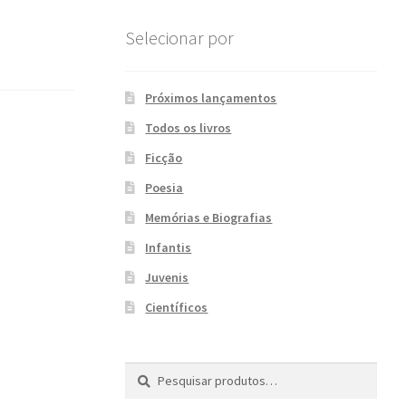
Selecionar por
Próximos lançamentos
Todos os livros
Ficção
Poesia
Memórias e Biografias
Infantis
Juvenis
Científicos
Pesquisar
P
por:
e