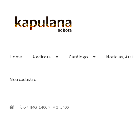
Pular
Pular
para
para
navegação
o
conteúdo
Home
A editora
Catálogo
Notícias, Art
Meu cadastro
Início
IMG_1406
IMG_1406