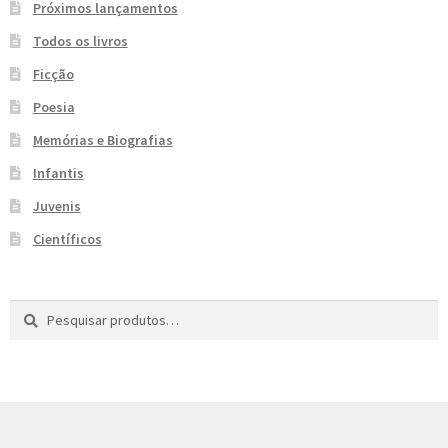
Próximos lançamentos
e
n
Todos os livros
t
e
Ficção
Poesia
Memórias e Biografias
Infantis
Juvenis
Científicos
Pesquisar
P
por:
e
s
q
u
i
s