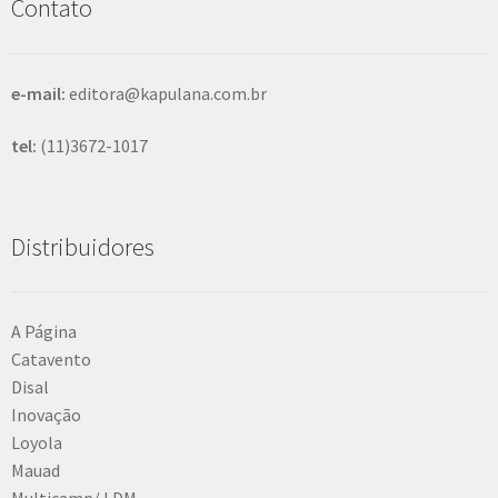
Contato
a
r
e-mail:
editora@kapulana.com.br
tel:
(11)3672-1017
Distribuidores
A Página
Catavento
Disal
Inovação
Loyola
Mauad
Multicamp/ LDM