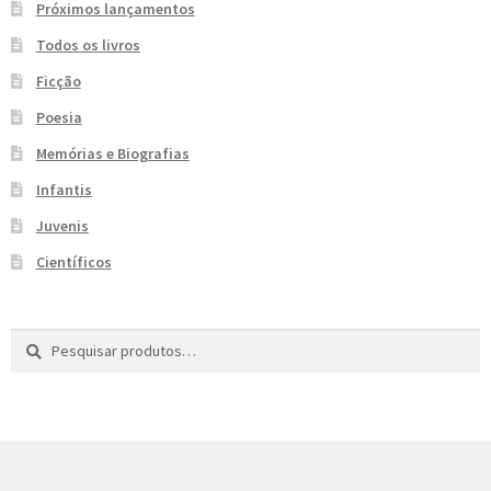
Próximos lançamentos
e
n
Todos os livros
t
e
Ficção
Poesia
Memórias e Biografias
Infantis
Juvenis
Científicos
Pesquisar
P
por:
e
s
q
u
i
s