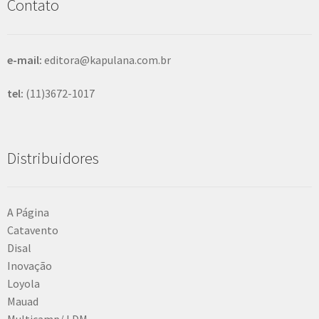
Contato
a
r
e-mail:
editora@kapulana.com.br
tel:
(11)3672-1017
Distribuidores
A Página
Catavento
Disal
Inovação
Loyola
Mauad
Multicamp/ LDM