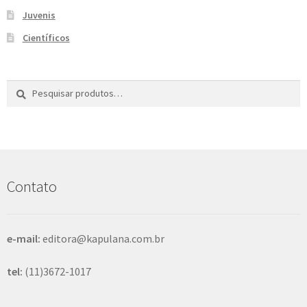
Juvenis
Científicos
Pesquisar
P
por:
e
s
q
u
i
s
Contato
a
r
e-mail:
editora@kapulana.com.br
tel:
(11)3672-1017