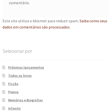
comentário.
e
n
t
e
Este site utiliza o Akismet para reduzir spam.
Saiba como seus
dados em comentários são processados
.
Selecionar por
Próximos lançamentos
Todos os livros
Ficção
Poesia
Memórias e Biografias
Infantis