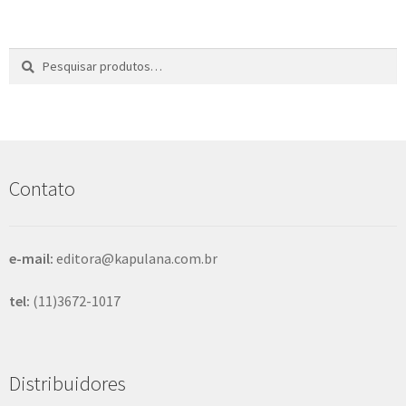
e
n
t
Pesquisar
P
e
por:
e
s
q
u
i
s
Contato
a
r
e-mail:
editora@kapulana.com.br
tel:
(11)3672-1017
Distribuidores