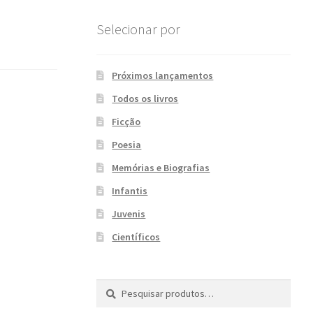
Selecionar por
Próximos lançamentos
Todos os livros
Ficção
Poesia
Memórias e Biografias
Infantis
Juvenis
Científicos
Pesquisar
P
por:
e