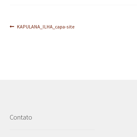
Navegação
Post
KAPULANA_ILHA_capa-site
anterior:
de
Post
Contato