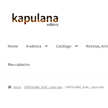
Pular
Pular
para
para
navegação
o
conteúdo
Home
A editora
Catálogo
Notícias, Art
Meu cadastro
Início
KAPULANA_ILHA_capa-site
KAPULANA_ILHA_capa-site