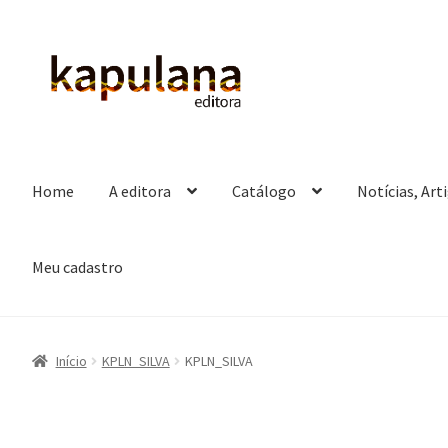
Pular
Pular
para
para
navegação
o
conteúdo
Home
A editora
Catálogo
Notícias, Art
Meu cadastro
Início
KPLN_SILVA
KPLN_SILVA