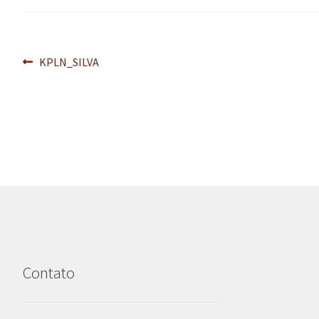
Navegação
Post
KPLN_SILVA
anterior:
de
Post
Contato