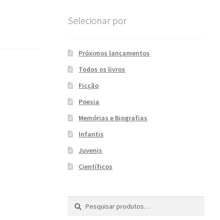
Selecionar por
Próximos lançamentos
Todos os livros
Ficção
Poesia
Memórias e Biografias
Infantis
Juvenis
Científicos
Pesquisar
P
por:
e