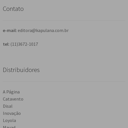
s
Contato
a
r
e-mail:
editora@kapulana.com.br
tel:
(11)3672-1017
Distribuidores
A Página
Catavento
Disal
Inovação
Loyola
Mauad