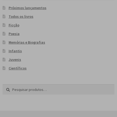
e
n
Próximos lançamentos
t
Todos os livros
e
Ficção
Poesia
Memórias e Biografias
Infantis
Juvenis
Científicos
Pesquisar
P
por:
e
s
q
u
i