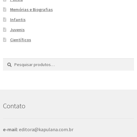
e
n
Memórias e Biografias
t
Infantis
e
Juvenis
Científicos
Pesquisar
P
por:
e
s
q
u
i
s
Contato
a
r
e-mail:
editora@kapulana.com.br