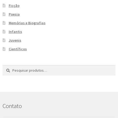
e
Ficção
n
t
Poesia
e
Memórias e Biografias
Infantis
Juvenis
Científicos
Pesquisar
P
por:
e
s
q
u
i
s
Contato
a
r