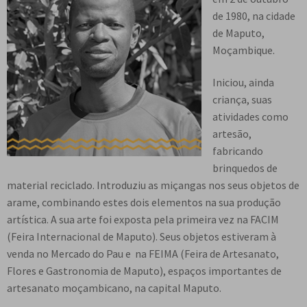
n
m
i
n
p
de 1980, na cidade
Meu cadastro
u
e
r
d
a
de Maputo,
d
n
m
i
n
Moçambique.
e
u
e
r
d
s
d
n
m
i
Iniciou, ainda
c
e
u
e
r
criança, suas
e
s
d
n
m
atividades como
n
c
e
u
e
artesão,
d
e
s
d
n
fabricando
e
n
c
e
u
brinquedos de
n
d
e
s
d
material reciclado. Introduziu as miçangas nos seus objetos de
t
e
n
c
e
arame, combinando estes dois elementos na sua produção
e
n
d
e
s
artística. A sua arte foi exposta pela primeira vez na FACIM
t
e
n
c
(Feira Internacional de Maputo). Seus objetos estiveram à
e
n
d
e
venda no Mercado do Pau e na FEIMA (Feira de Artesanato,
t
e
n
Flores e Gastronomia de Maputo), espaços importantes de
e
n
d
artesanato moçambicano, na capital Maputo.
t
e