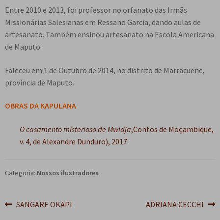
e
Entre 2010 e 2013, foi professor no orfanato das Irmãs
n
Missionárias Salesianas em Ressano Garcia, dando aulas de
t
artesanato. Também ensinou artesanato na Escola Americana
e
de Maputo.
Faleceu em 1 de Outubro de 2014, no distrito de Marracuene,
província de Maputo.
OBRAS DA KAPULANA
O casamento misterioso de Mwidja
,
Contos de Moçambique,
v. 4
, de Alexandre Dunduro), 2017.
Categoria:
Nossos ilustradores
Navegação
Post
Próximo
SANGARE OKAPI
ADRIANA CECCHI
anterior:
post: