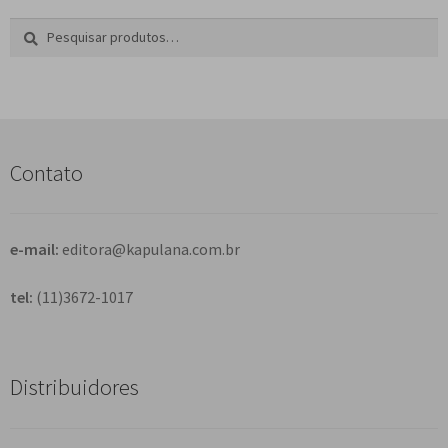
Pesquisar
P
por:
e
s
q
u
i
s
Contato
a
r
e-mail:
editora@kapulana.com.br
tel:
(11)3672-1017
Distribuidores