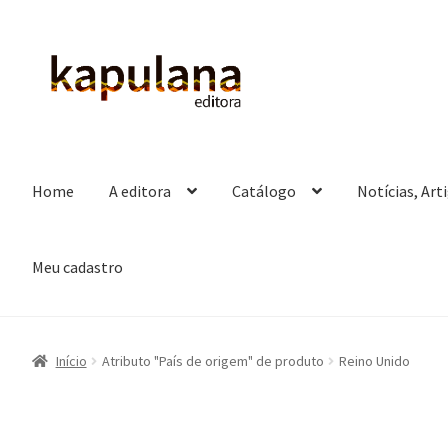
Pular
Pular
para
para
navegação
o
conteúdo
Home
A editora
Catálogo
Notícias, Art
Meu cadastro
Início
Atributo "País de origem" de produto
Reino Unido