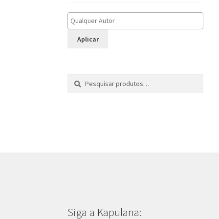
Aplicar
Pesquisar
P
por:
e
s
q
u
i
s
a
r
Siga a Kapulana: