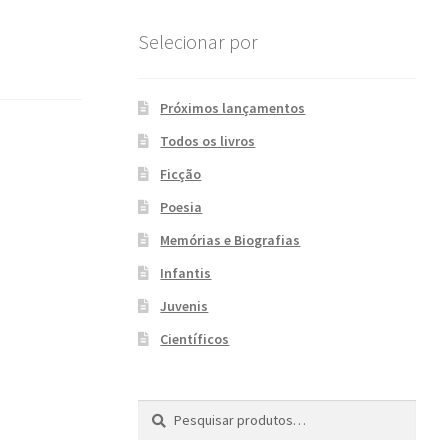
Selecionar por
Próximos lançamentos
Todos os livros
Ficção
Poesia
Memórias e Biografias
Infantis
Juvenis
Científicos
Pesquisar
P
por:
e