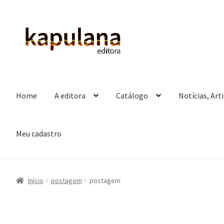
Pular
Pular
para
para
navegação
o
conteúdo
Home
A editora
Catálogo
Notícias, Art
Meu cadastro
Início
postagem
postagem