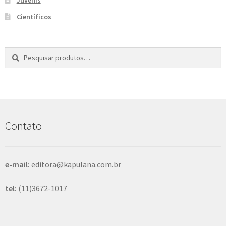
e
n
Científicos
t
e
Pesquisar
P
por:
e
s
q
u
i
s
Contato
a
r
e-mail:
editora@kapulana.com.br
tel:
(11)3672-1017