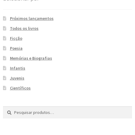
e
n
t
Próximos lançamentos
e
Todos os livros
Ficção
Poesia
Memórias e Biografias
Infantis
Juvenis
Científicos
Pesquisar
P
por:
e
s
q