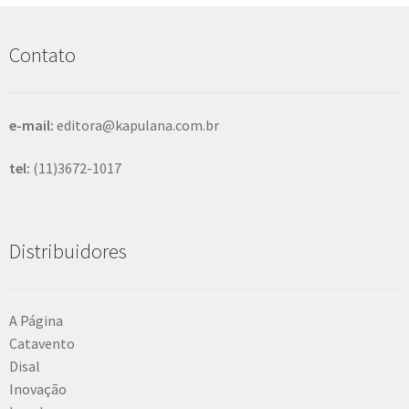
u
i
s
Contato
a
r
e-mail:
editora@kapulana.com.br
tel:
(11)3672-1017
Distribuidores
A Página
Catavento
Disal
Inovação