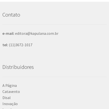
u
i
s
Contato
a
r
e-mail:
editora@kapulana.com.br
tel:
(11)3672-1017
Distribuidores
A Página
Catavento
Disal
Inovação