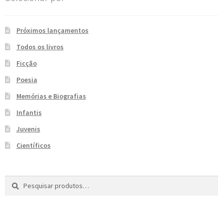
e
n
t
Próximos lançamentos
e
Todos os livros
Ficção
Poesia
Memórias e Biografias
Infantis
Juvenis
Científicos
Pesquisar
P
por:
e
s
q