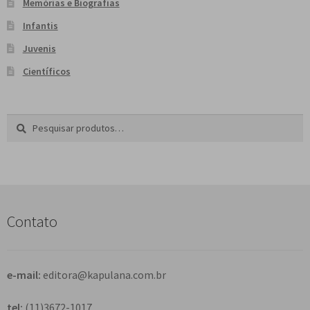
Memórias e Biografias
Infantis
Juvenis
Científicos
Pesquisar
P
por:
e
s
q
u
i
s
Contato
a
r
e-mail:
editora@kapulana.com.br
tel:
(11)3672-1017