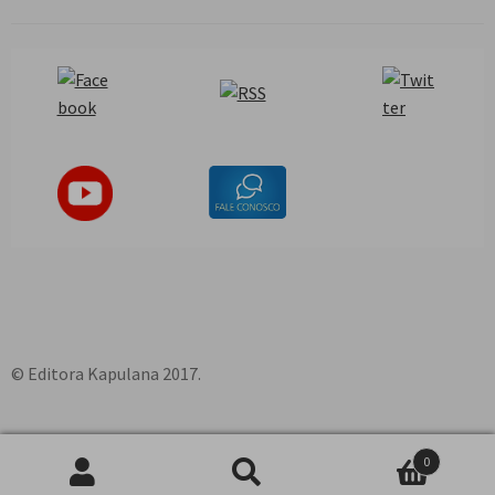
© Editora Kapulana 2017.
0
Pesquisar
P