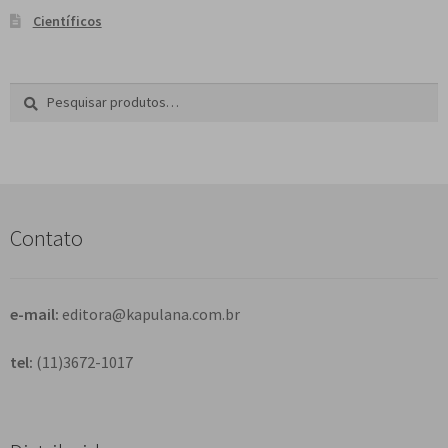
Científicos
Pesquisar
P
por:
e
s
q
u
i
s
Contato
a
r
e-mail:
editora@kapulana.com.br
tel:
(11)3672-1017