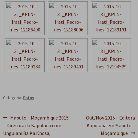
e
n
t
e
Categoria:
Fotos
Navegação
Post
Próximo
Maputo – Moçambique 2015
Out/Nov 2015 – Editora
anterior:
post:
– Diretora da Kapulana com
Kapulana em Maputo –
de
Ungulani Ba Ka Khosa,
Moçambique