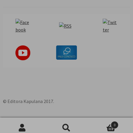
© Editora Kapulana 2017.
0
Pesquisar
P