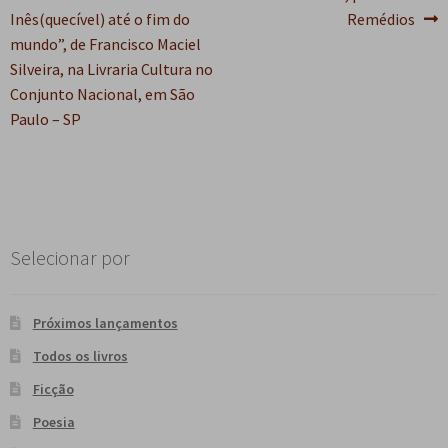
de
Inês(quecível) até o fim do
Remédios
e
n
Post
mundo”, de Francisco Maciel
t
Silveira, na Livraria Cultura no
e
Conjunto Nacional, em São
Paulo – SP
Selecionar por
Próximos lançamentos
Todos os livros
Ficção
Poesia