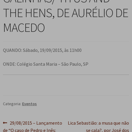
n
m
i
n
p
THE HENS, DE AURÉLIO DE
Meu cadastro
u
e
r
d
a
d
n
m
i
n
MACEDO
e
u
e
r
d
s
d
n
m
i
c
e
u
e
r
e
s
d
n
QUANDO: Sábado, 19/09/2015, às 11h00
m
n
c
e
u
e
d
e
s
d
ONDE: Colégio Santa Maria – São Paulo, SP
n
e
n
c
e
u
n
d
e
s
d
t
e
n
c
e
e
n
d
e
s
t
e
n
c
Categoria:
Eventos
e
n
d
e
t
e
n
Navegação
e
Post
Próximo
29/08/2015 – Lançamento
Lica Sebastião: a musa que não
n
d
anterior:
post:
de “O caso de Pedro e Inês:
se cala?, por José dos
t
e