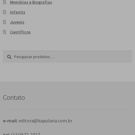
Memórias e Biografias
Infantis
Juvenis
Científicos
Pesquisar
P
por:
e
s
q
u
i
s
Contato
a
r
e-mail:
editora@kapulana.com.br
tel:
(11)3672-1017