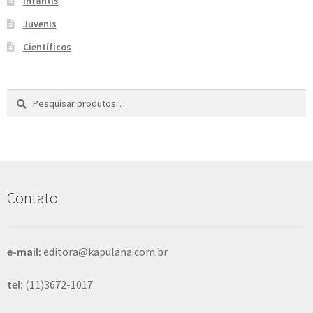
Infantis
e
n
Juvenis
t
Científicos
e
Pesquisar
P
por:
e
s
q
u
i
s
Contato
a
r
e-mail:
editora@kapulana.com.br
tel:
(11)3672-1017