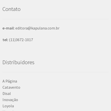
i
s
Contato
a
r
e-mail:
editora@kapulana.com.br
tel:
(11)3672-1017
Distribuidores
A Página
Catavento
Disal
Inovação
Loyola