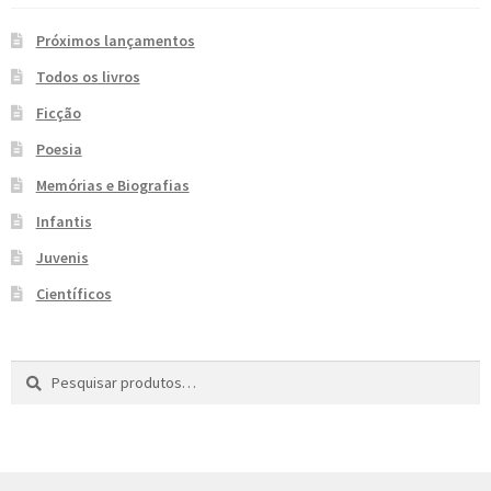
e
n
Próximos lançamentos
t
Todos os livros
e
Ficção
Poesia
Memórias e Biografias
Infantis
Juvenis
Científicos
Pesquisar
P
por:
e
s
q
u