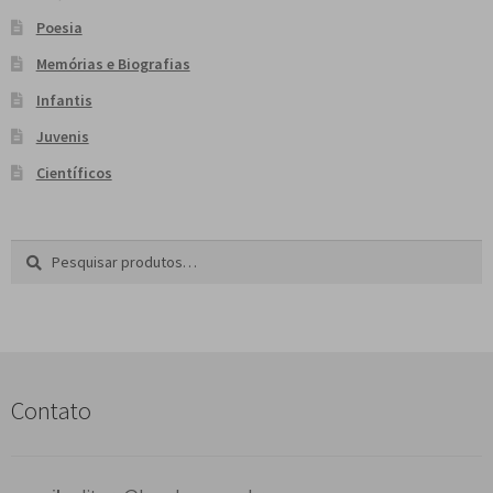
Poesia
Memórias e Biografias
Infantis
Juvenis
Científicos
Pesquisar
P
por:
e
s
q
u
i
s
Contato
a
r