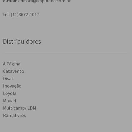
e-mail:
editora@kapulana.com.br
tel:
(11)3672-1017
Distribuidores
A Página
Catavento
Disal
Inovação
Loyola
Mauad
Multicamp/ LDM
Ramalivros