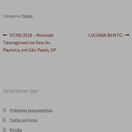
e
n
t
Categoria:
Fotos
e
Navegação
Post
Próximo
07/08/2018 – Rutendo
LUCIANA BENTO
anterior:
post:
Tavengerwei no Sesc Av.
de
Paulista, em São Paulo, SP
Post
Selecionar por
Próximos lançamentos
Todos os livros
Ficção