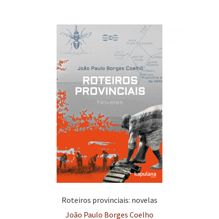
e
n
t
e
Roteiros provinciais: novelas
João Paulo Borges Coelho