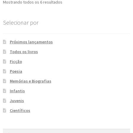
Classificado
Mostrando todos os 6 resultados
por
mais
Selecionar por
recente
Próximos lançamentos
Todos os livros
Ficção
Poesia
Memórias e Biografias
Infantis
Juvenis
Científicos
Pesquisar
P