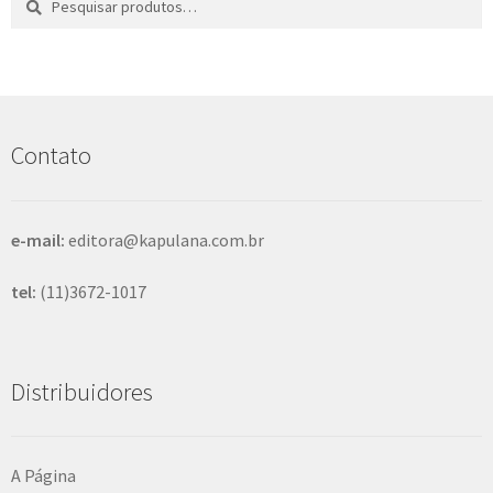
por:
e
s
q
u
i
s
Contato
a
r
e-mail:
editora@kapulana.com.br
tel:
(11)3672-1017
Distribuidores
A Página