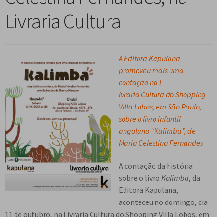
n
m
i
n
p
Livraria Cultura
Meu cadastro
u
e
r
d
a
d
n
m
i
n
e
u
e
r
d
s
d
n
m
A Editora Kapulana
i
c
e
u
e
promoveu mais uma
r
e
s
d
n
contação na L
m
n
c
e
u
ivraria Cultura do Shopping
e
d
e
s
d
Villa Lobos, em São Paulo,
n
e
n
c
e
sobre o livro infantil
u
n
d
e
s
angolano “Kalimba”, de
d
t
e
n
c
Maria Celestina Fernandes
e
e
n
d
e
s
t
e
n
A contação da história
c
e
n
d
sobre o livro
Kalimba
, da
e
t
e
Editora Kapulana,
n
e
n
aconteceu no domingo, dia
d
t
11 de outubro, na Livraria Cultura do Shopping Villa Lobos, em
e