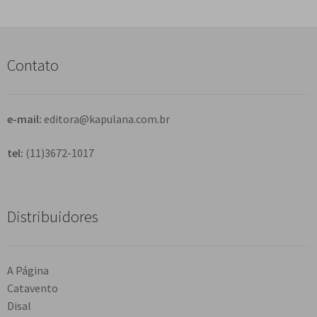
q
u
i
s
Contato
a
r
e-mail:
editora@kapulana.com.br
tel:
(11)3672-1017
Distribuidores
A Página
Catavento
Disal