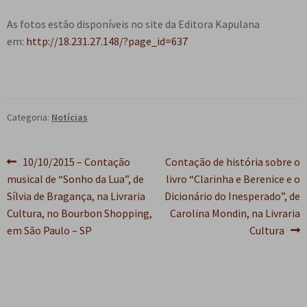
As fotos estão disponíveis no site da Editora Kapulana
em:
http://18.231.27.148/?page_id=637
Categoria:
Notícias
Navegação
Post
Próximo
10/10/2015 – Contação
Contação de história sobre o
anterior:
post:
musical de “Sonho da Lua”, de
livro “Clarinha e Berenice e o
de
Sílvia de Bragança, na Livraria
Dicionário do Inesperado”, de
Post
Cultura, no Bourbon Shopping,
Carolina Mondin, na Livraria
em São Paulo – SP
Cultura