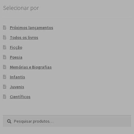
Selecionar por
Próximos lançamentos
Todos os livros
Ficção
Poesia
Memórias e Biografias
Infantis
Juvenis
Científicos
Pesquisar
P
por:
e
s