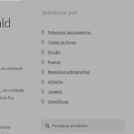
Selecionar por
ald
Próximos lançamentos
Todos os livros
Ficção
Poesia
, na unidade
Memórias e Biografias
Infantis
, na unidade
Juvenis
ana foi
Científicos
Pesquisar
P
riana
por:
e