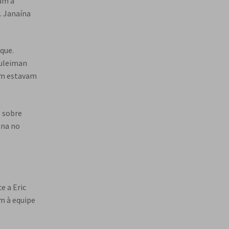
ram a
s
. Janaína
q
u
i
s
que.
a
Suleiman
r
bém estavam
o sobre
ana no
e a Eric
ém à equipe