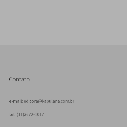
de
Post
Contato
e-mail:
editora@kapulana.com.br
tel:
(11)3672-1017