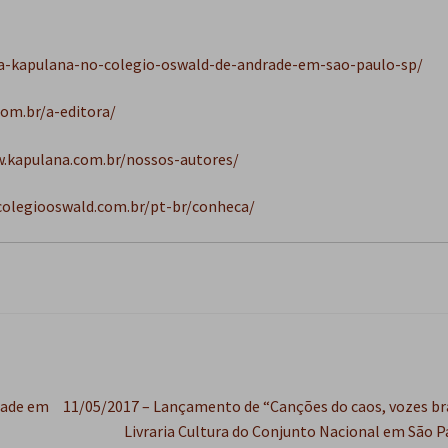
ra-kapulana-no-colegio-oswald-de-andrade-em-sao-paulo-sp/
om.br/a-editora/
w.kapulana.com.br/nossos-autores/
colegiooswald.com.br/pt-br/conheca/
Próximo
rade em
11/05/2017 – Lançamento de “Canções do caos, vozes bra
post:
Livraria Cultura do Conjunto Nacional em São P