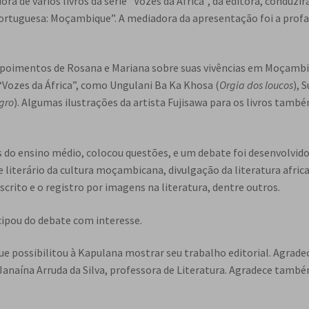
dora de vários livros da série “Vozes da África”, da editora, conduzi
ortuguesa: Moçambique”. A mediadora da apresentação foi a profa
 depoimentos de Rosana e Mariana sobre suas vivências em Moçambi
“Vozes da África”, como Ungulani Ba Ka Khosa (
Orgia dos loucos
), 
gro
). Algumas ilustrações da artista Fujisawa para os livros tam
es do ensino médio, colocou questões, e um debate foi desenvolvid
e literário da cultura moçambicana, divulgação da literatura afric
 escrito e o registro por imagens na literatura, dentre outros.
ipou do debate com interesse.
 possibilitou à Kapulana mostrar seu trabalho editorial. Agradec
 Janaína Arruda da Silva, professora de Literatura. Agradece tamb