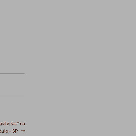
sileiras” na
aulo – SP