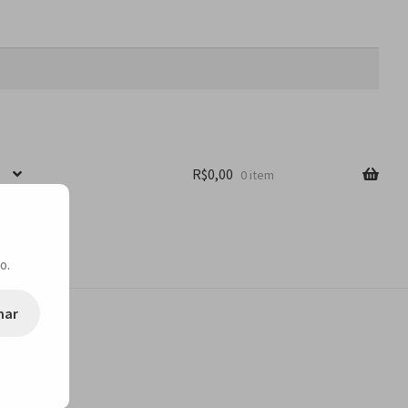
R$
0,00
0 item
o.
nar