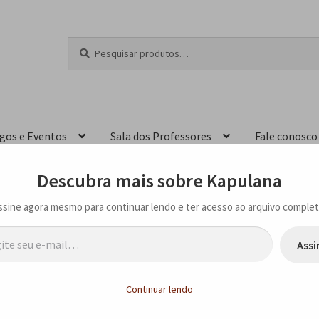
Pesquisar
P
por:
e
s
q
u
i
igos e Eventos
Sala dos Professores
Fale conosco
s
a
r
Descubra mais sobre Kapulana
ssine agora mesmo para continuar lendo e ter acesso ao arquivo complet
…
Assi
io Oswald de Andrade, em São Paulo, SP
Continuar lendo