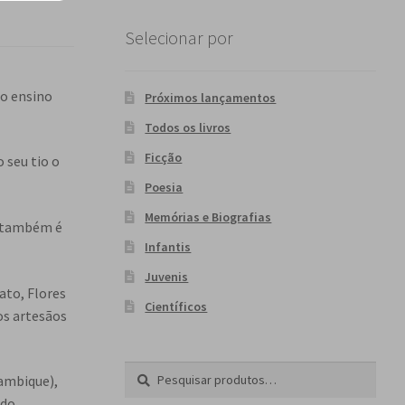
Selecionar por
o ensino
Próximos lançamentos
Todos os livros
Ficção
 seu tio o
Poesia
Memórias e Biografias
e também é
Infantis
Juvenis
ato, Flores
Científicos
os artesãos
Pesquisar
P
ambique),
por:
e
 do