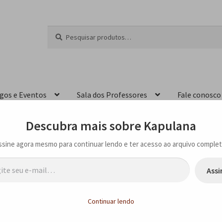
Pesquisar
P
por:
e
s
q
u
i
igos e Eventos
Sala dos Professores
Fale conosco
s
a
r
Descubra mais sobre Kapulana
ssine agora mesmo para continuar lendo e ter acesso ao arquivo complet
…
Assi
Continuar lendo