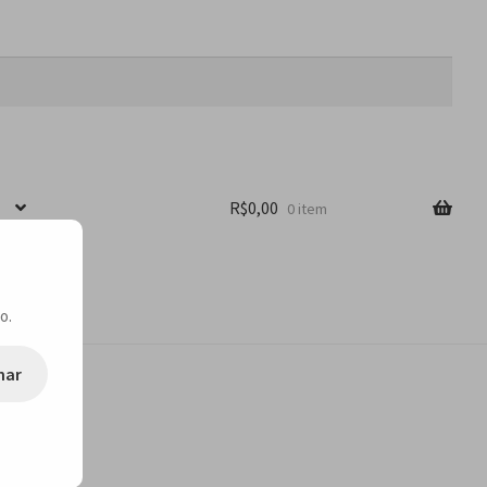
R$
0,00
0 item
o.
nar