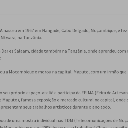
GA
nasceu em 1967 em Nangade, Cabo Delgado, Moçambique, e fez 
Mtwara, na Tanzânia.
a Dar es Salaam, cidade também na Tanzânia, onde aprendeu com o
.
sou a Moçambique e morou na capital, Maputo, com um irmão qu
o seu próprio espaço-ateliê e participa da FEIMA (Feira de Artesan
 Maputo), famosa exposição e mercado cultural na capital, onde 
resentam seus trabalhos artísticos durante o ano todo.
ipou de uma mostra individual nas TDM (Telecomunicações de Moç
de Moçambique e, em 2008, levou o seu trabalho à China, a convite