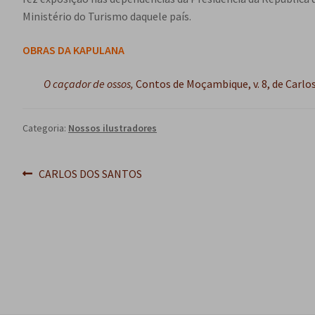
Ministério do Turismo daquele país.
OBRAS DA KAPULANA
O caçador de ossos,
Contos de Moçambique, v. 8, de Carlos
Categoria:
Nossos ilustradores
Navegação
Post
CARLOS DOS SANTOS
anterior:
de
Post