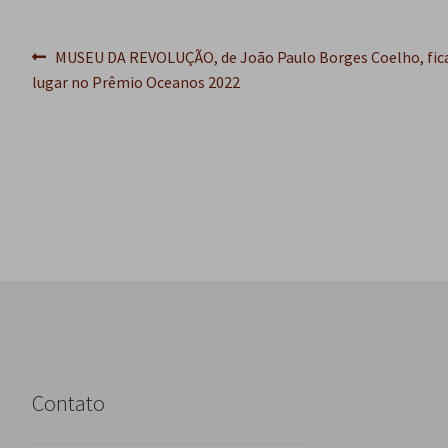
Navegação
Post
MUSEU DA REVOLUÇÃO, de João Paulo Borges Coelho, fic
anterior:
lugar no Prêmio Oceanos 2022
de
Post
Contato