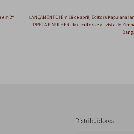
Próximo
a em 2º
LANÇAMENTO! Em 18 de abril, Editora Kapulana lan
post:
PRETA E MULHER, da escritora e ativista do Zimbá
Dang
Distribuidores