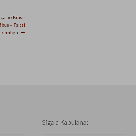
s
q
u
ça no Brasil
i
bue – Tsitsi
s
arembga
a
r
Siga a Kapulana: