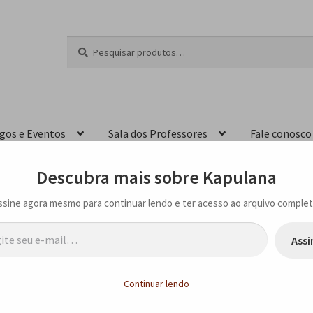
Pesquisar
P
por:
e
s
q
u
i
igos e Eventos
Sala dos Professores
Fale conosco
s
a
r
Descubra mais sobre Kapulana
ssine agora mesmo para continuar lendo e ter acesso ao arquivo complet
…
Assi
Continuar lendo