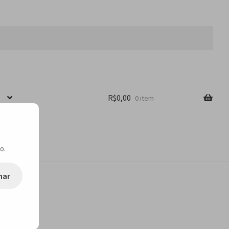
R$
0,00
0 item
o.
nar