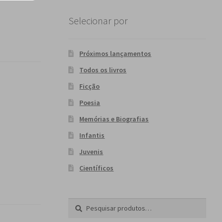
Selecionar por
Próximos lançamentos
Todos os livros
Ficção
Poesia
Memórias e Biografias
Infantis
Juvenis
Científicos
Pesquisar
P
por:
e