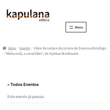
Pular
Pular
para
para
navegação
o
Menu
conteúdo
Home
Início
Evento
Clube de Leitura da Livraria da Travessa Botafogo
E
A editora
– “Minha irmã, a serial killer”, de Oyinkan Braithwaite
x
p
E
Catálogo
a
x
n
p
E
Notícias, Artigos e Eventos
d
a
x
« Todos Eventos
i
n
p
E
Sala dos Professores
r
d
a
x
Este evento já passou.
m
i
n
p
E
Fale conosco
e
r
d
a
x