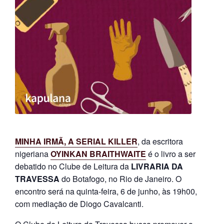
e
n
t
e
MINHA IRMÃ, A SERIAL KILLER
, da escritora
nigeriana
OYINKAN BRAITHWAITE
é o livro a ser
debatido no Clube de Leitura da
LIVRARIA DA
TRAVESSA
do Botafogo, no Rio de Janeiro. O
encontro será na quinta-feira, 6 de junho, às 19h00,
com mediação de Diogo Cavalcanti.