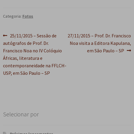
Categoria:
Fotos
Navegação
Post
Próximo
25/11/2015 – Sessão de
27/11/2015 – Prof. Dr. Francisco
anterior:
post:
autógrafos de Prof. Dr.
Noa visita a Editora Kapulana,
de
Francisco Noa no IV Colóquio
em São Paulo – SP
Post
Áfricas, literatura e
contemporaneidade na FFLCH-
USP, em São Paulo – SP
Selecionar por
Próximos lançamentos