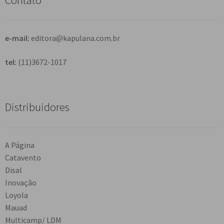
a
r
e-mail:
editora@kapulana.com.br
tel:
(11)3672-1017
Distribuidores
A Página
Catavento
Disal
Inovação
Loyola
Mauad
Multicamp/ LDM