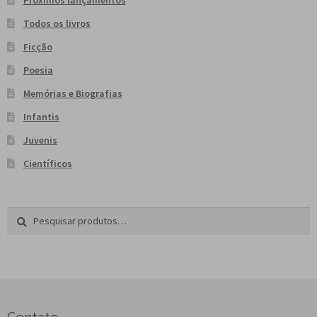
Todos os livros
Ficção
Poesia
Memórias e Biografias
Infantis
Juvenis
Científicos
Pesquisar
P
por:
e
s
q
u
i
s
Contato